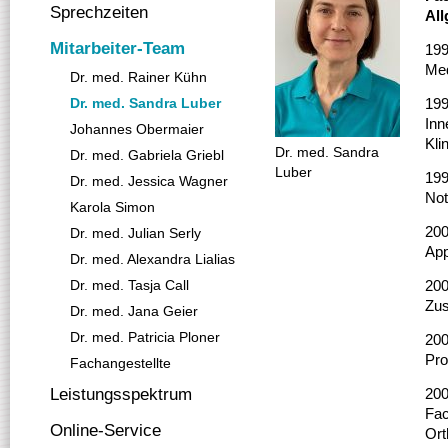
Sprechzeiten
Al
Mitarbeiter-Team
199
Med
Dr. med. Rainer Kühn
Dr. med. Sandra Luber
199
Inn
Johannes Obermaier
Kli
Dr. med. Sandra
Dr. med. Gabriela Griebl
Luber
199
Dr. med. Jessica Wagner
Not
Karola Simon
20
Dr. med. Julian Serly
App
Dr. med. Alexandra Lialias
Dr. med. Tasja Call
20
Zus
Dr. med. Jana Geier
Dr. med. Patricia Ploner
20
Pro
Fachangestellte
Leistungsspektrum
200
Fac
Online-Service
Ort