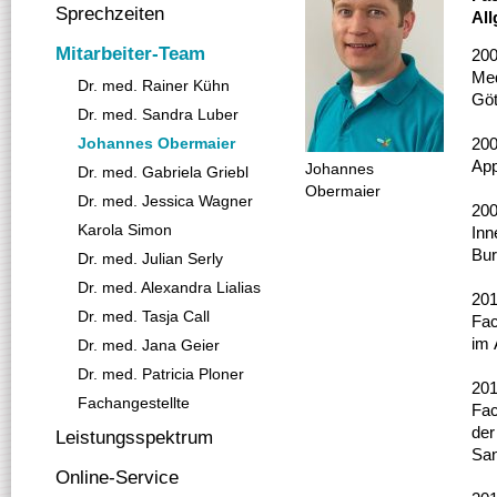
Sprechzeiten
Al
Mitarbeiter-Team
200
Med
Dr. med. Rainer Kühn
Göt
Dr. med. Sandra Luber
Johannes Obermaier
20
App
Johannes
Dr. med. Gabriela Griebl
Obermaier
Dr. med. Jessica Wagner
200
Karola Simon
Inn
Bu
Dr. med. Julian Serly
Dr. med. Alexandra Lialias
20
Dr. med. Tasja Call
Fac
im 
Dr. med. Jana Geier
Dr. med. Patricia Ploner
20
Fachangestellte
Fac
der
Leistungsspektrum
San
Online-Service